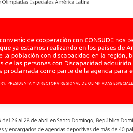
e Olimpiadas Especiales América Latina.
convenio de cooperación con CONSUDE nos per
que ya estamos realizando en los países de Am
e la población con discapacidad en la región,
s de las personas con Discapacidad adquirido 
ás proclamada como parte de la agenda para el
RY, PRESIDENTA Y DIRECTORA REGIONAL DE OLIMPIADAS ESPECIALE
el 26 al 28 de abril en Santo Domingo, República Domini
s y encargados de agencias deportivas de más de 40 paí