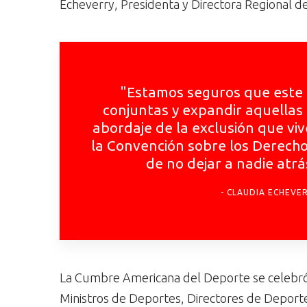
Echeverry, Presidenta y Directora Regional d
"Estamos seguros que este 
conjuntas y expandir aquellas 
abordaje de la exclusión que viv
la Convención sobre los Derecho
de no dejar a nadie atr
CLAUDIA ECHEVER
La Cumbre Americana del Deporte se celebró d
Ministros de Deportes, Directores de Deporte