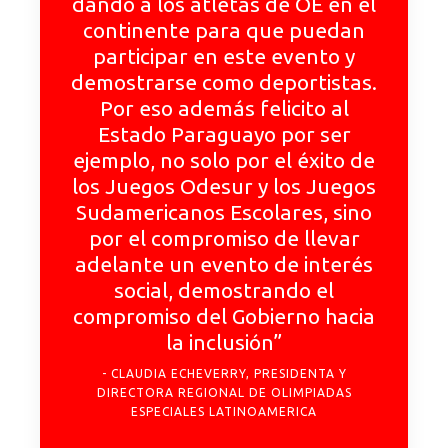
dando a los atletas de OE en el
continente para que puedan
participar en este evento y
demostrarse como deportistas.
Por eso además felicito al
Estado Paraguayo por ser
ejemplo, no solo por el éxito de
los Juegos Odesur y los Juegos
Sudamericanos Escolares, sino
por el compromiso de llevar
adelante un evento de interés
social, demostrando el
compromiso del Gobierno hacia
la inclusión”
CLAUDIA ECHEVERRY, PRESIDENTA Y
DIRECTORA REGIONAL DE OLIMPIADAS
ESPECIALES LATINOAMERICA