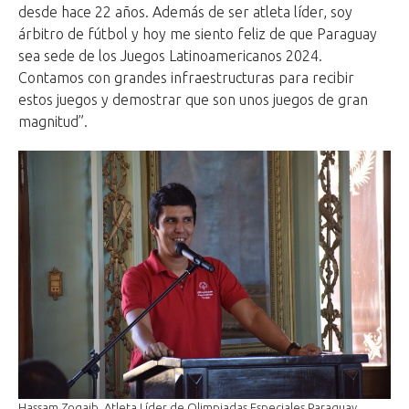
desde hace 22 años. Además de ser atleta líder, soy
árbitro de fútbol y hoy me siento feliz de que Paraguay
sea sede de los Juegos Latinoamericanos 2024.
Contamos con grandes infraestructuras para recibir
estos juegos y demostrar que son unos juegos de gran
magnitud”.
Hassam Zogaib, Atleta Líder de Olimpiadas Especiales Paraguay