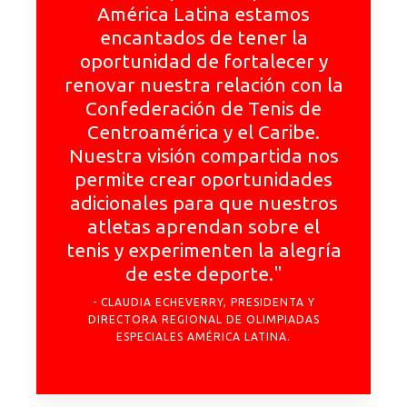
América Latina estamos
encantados de tener la
oportunidad de fortalecer y
renovar nuestra relación con la
Confederación de Tenis de
Centroamérica y el Caribe.
Nuestra visión compartida nos
permite crear oportunidades
adicionales para que nuestros
atletas aprendan sobre el
tenis y experimenten la alegría
de este deporte."
CLAUDIA ECHEVERRY, PRESIDENTA Y
DIRECTORA REGIONAL DE OLIMPIADAS
ESPECIALES AMÉRICA LATINA.