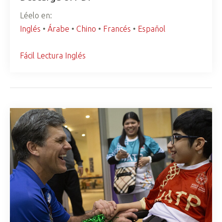
Léelo en:
Inglés
•
Árabe
•
Chino
•
Francés
•
Español
Fácil Lectura Inglés