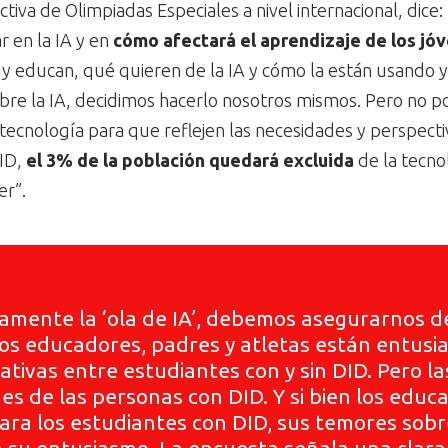
ctiva de Olimpiadas Especiales a nivel internacional, dice: 
 en la IA y en
cómo afectará el aprendizaje de los jó
n y educan, qué quieren de la IA y cómo la están usando
bre la IA, decidimos hacerlo nosotros mismos. Pero no
 tecnología para que reflejen las necesidades y perspec
DID,
el 3% de la población quedará excluida
de la tecno
er”.
amente la ‘ola de IA’, debemos asegurarnos d
s educadores, padres y atletas están entusia
ativas entre estudiantes con y sin DID. Pero l
es de las personas con DID. Y si bien los educa
ra los estudiantes con DID, sus temores sobr