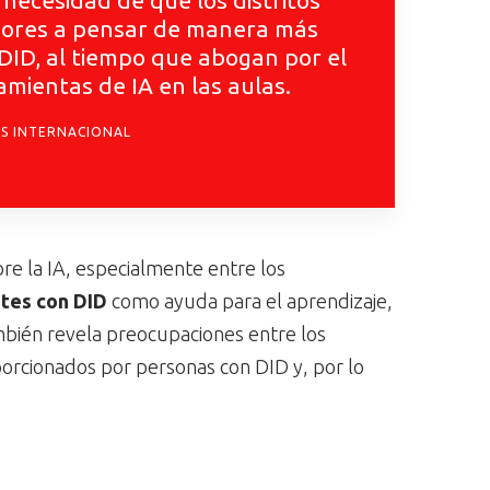
necesidad de que los distritos
adores a pensar de manera más
 DID, al tiempo que abogan por el
mientas de IA en las aulas.
ES INTERNACIONAL
re la IA, especialmente entre los
ntes con DID
como ayuda para el aprendizaje,
ambién revela preocupaciones entre los
orcionados por personas con DID y, por lo