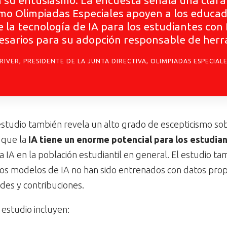
n su entusiasmo. La encuesta señala una clara 
omo Olimpiadas Especiales apoyen a los educ
e la tecnología de IA para los estudiantes con
cesarios para su adopción responsable de herra
RIVER, PRESIDENTE DE LA JUNTA DIRECTIVA, OLIMPIADAS ESPECIAL
 estudio también revela un alto grado de escepticismo sob
 que la
IA tiene un enorme potencial para los estudia
a IA en la población estudiantil en general. El estudio t
los modelos de IA no han sido entrenados con datos prop
ades y contribuciones.
 estudio incluyen: