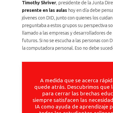
Timothy Shriver
, presidente de la Junta Dire
presente en las aulas
hoy en día debe pensar
jóvenes con DID, junto con quienes los cuida
preguntaba a estos grupos su perspectiva so
llamado a las empresas y desarrolladores de
futuros. Si no se escucha a las personas con 
la computadora personal. Eso no debe suced
A medida que se acerca rápid
quede atrás. Descubrimos que lo
para cerrar las brechas educ
siempre satisfacen las necesidad
IA como ayuda de aprendizaje pa