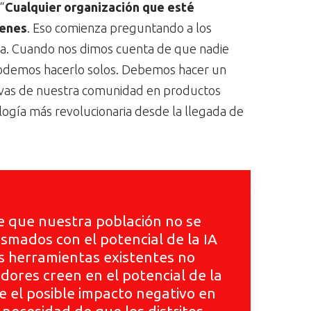
“
Cualquier organización que esté
venes
. Eso comienza preguntando a los
 ya. Cuando nos dimos cuenta de que nadie
 podemos hacerlo solos. Debemos hacer un
tivas de nuestra comunidad en productos
logía más revolucionaria desde la llegada de
e que nuestra población no se
smados con el potencial de la IA
as herramientas existentes no
dores creen en el potencial de la
e el posible impacto negativo en