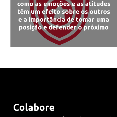
como as emoções e as atitudes
têm um efeito sobre os outros
e a importância de tomar uma
posição e defender o próximo
Colabore