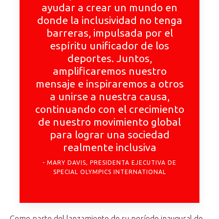
ayudar a crear un mundo en
donde la inclusividad no tenga
barreras, impulsada por el
espíritu unificador de los
deportes. Juntos,
amplificaremos nuestro
mensaje e inspiraremos a otros
a unirse a nuestra causa,
continuando con el crecimiento
de nuestro movimiento global
para lograr una sociedad
realmente inclusiva
MARY DAVIS, PRESIDENTA EJECUTIVA DE
SPECIAL OLYMPICS INTERNATIONAL
Como parte del lanzamiento de su período inaugural de