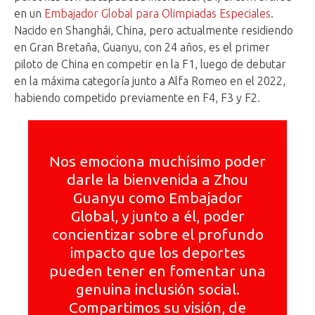
en un
Embajador Global para Olimpiadas Especiales
.
Nacido en Shanghái, China, pero actualmente residiendo
en Gran Bretaña, Guanyu, con 24 años, es el primer
piloto de China en competir en la F1, luego de debutar
en la máxima categoría junto a Alfa Romeo en el 2022,
habiendo competido previamente en F4, F3 y F2.
Nos emociona muchísimo poder
darle la bienvenida a Zhou
Guanyu como Embajador
Global, y junto a él, poder
concientizar sobre el profundo
impacto que los deportes
pueden tener en fomentar una
genuina inclusión social.
Compartimos su visión, de