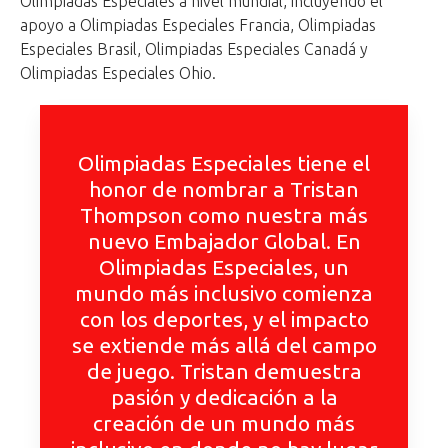
Olimpiadas Especiales a nivel mundial, incluyendo el
apoyo a Olimpiadas Especiales Francia, Olimpiadas
Especiales Brasil, Olimpiadas Especiales Canadá y
Olimpiadas Especiales Ohio.
Olimpiadas Especiales tiene el
honor de nombrar a Tristan
Thompson como nuestra más
nuevo Embajador Global. En
Olimpiadas Especiales, un
mundo más inclusivo comienza
con los deportes, y el impacto
se extiende más allá del campo
de juego. Tristan demuestra
pasión y dedicación a la
creación de un mundo más