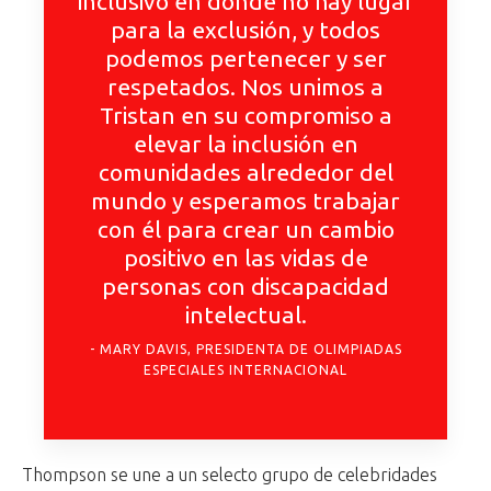
inclusivo en donde no hay lugar
para la exclusión, y todos
podemos pertenecer y ser
respetados. Nos unimos a
Tristan en su compromiso a
elevar la inclusión en
comunidades alrededor del
mundo y esperamos trabajar
con él para crear un cambio
positivo en las vidas de
personas con discapacidad
intelectual.
MARY DAVIS, PRESIDENTA DE OLIMPIADAS
ESPECIALES INTERNACIONAL
Thompson se une a un selecto grupo de celebridades